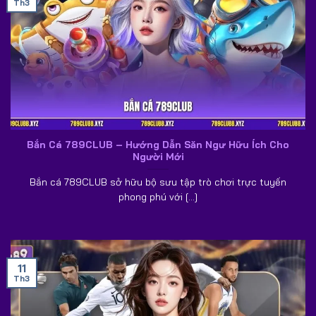
Th3
Sứ mệnh thương hiệu
Định hướng hoạt động của
789CLUB
được xây dựng
dựa trên những tiêu chí quan trọng nhằm mang lại trải
nghiệm tốt cho người tham gia. Những mục tiêu này giúp
nền tảng duy trì môi trường giải trí an toàn, minh bạch cho
cộng đồng người chơi.
Sứ
Chi tiết
Bắn Cá 789CLUB – Hướng Dẫn Săn Ngư Hữu Ích Cho
mệnh
Người Mới
Đây là tiêu chí được nền tảng ưu tiên hàng đầu. Hệ
Cá
Bắn cá 789CLUB sở hữu bộ sưu tập trò chơi trực tuyến
thống
789CLUB
đầu tư công nghệ bảo mật nhằm đảm
cược
phong phú với [...]
bảo dữ liệu cá nhân của người dùng luôn được bảo vệ.
an
Nhờ đó, mọi thông tin liên quan đến tài khoản đều được
toàn
lưu trữ an toàn trên hệ thống.
Nâng
Vì là nền tảng giải trí trực tuyến nên việc cải tiến trò
cấp
chơi luôn được chú trọng. Cổng game
789CLUB
11
kho
thường xuyên cập nhật thêm nhiều sản phẩm mới để
Th3
game
người dùng có thêm lựa chọn.