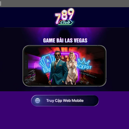
|
Bỏ
qua
nội
dung