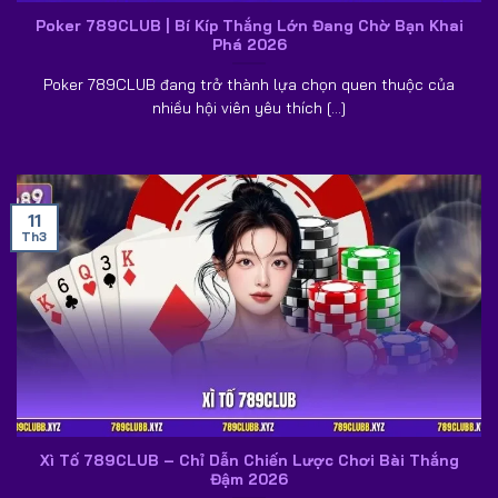
thưởng, nếu xuất hiện 3 biểu tượng giống nhau thì có
Poker 789CLUB | Bí Kíp Thắng Lớn Đang Chờ Bạn Khai
thể nhận phần thưởng giá trị.
Phá 2026
Poker 789CLUB đang trở thành lựa chọn quen thuộc của
Game bài 3D
nhiều hội viên yêu thích [...]
Chuyên mục game bài 3D trên
789CLUB
được xây dựng
nhằm phục vụ cộng đồng yêu thích các trò chơi bài truyền
thống. Nhờ thiết kế đồ họa sinh động, người chơi có thể
cảm nhận rõ không khí sôi động của từng bàn chơi.
11
Th3
Nhiều trò quen thuộc như Phỏm, Xì Tố
789CLUB
, Xì
Dách, Liêng, Tiến Lên Miền Nam.
Hệ thống cung cấp nhiều phòng chơi với cấp độ khác
nhau, phù hợp cho cả người mới lẫn người chơi lâu năm.
Thể thao sôi động
Sảnh thể thao
789CLUB
là điểm đến dành cho những
Xì Tố 789CLUB – Chỉ Dẫn Chiến Lược Chơi Bài Thắng
người yêu thích các giải đấu thể thao. Ngoài bóng đá, hệ
Đậm 2026