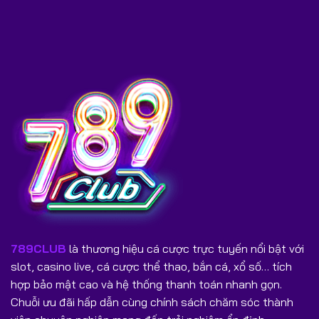
trọng từ đăng ký tài khoản, nạp tiền cho đến rút thưởng
để người chơi có thể trải nghiệm thuận lợi hơn.
Hướng dẫn hội viên từng quy trình cụ thể khi thao tác
789CLUB
là thương hiệu cá cược trực tuyến nổi bật với
Mở tài khoản 789CLUB mới
slot, casino live, cá cược thể thao, bắn cá, xổ số… tích
Người chơi mới có thể tạo tài khoản trên
789CLUB
chỉ
hợp bảo mật cao và hệ thống thanh toán nhanh gọn.
trong thời gian ngắn nhờ quy trình đăng ký được tối ưu
Chuỗi ưu đãi hấp dẫn cùng chính sách chăm sóc thành
đơn giản. Bên dưới sẽ là các bước cụ thể nhất, điển hình