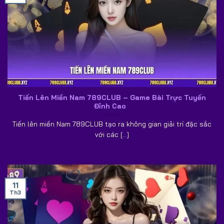
Yếu tố cũng góp phần tạo nên thành công của thương
hiệu chính là bộ phận chăm sóc khách hàng. Đội ngũ hỗ
trợ tại
789CLUB
được đào tạo bài bản về sản phẩm trò
chơi cũng như dịch vụ của hệ thống.
Nhờ kinh nghiệm chuyên môn vững vàng, chuyên viên tại
789CLUB
có thể phản hồi nhanh chóng khi người dùng
cần trợ giúp. Điều này giúp quá trình trải nghiệm của hội
Tiến Lên Miền Nam 789CLUB – Game Bài Trực Tuyến
viên luôn diễn ra thuận lợi.
Đỉnh Cao
Thư viện game 789CLUB cập nhật với
Tiến lên miền Nam 789CLUB tạo ra không gian giải trí đặc sắc
3000+ siêu phẩm đỉnh cao
với các [...]
Kho trò chơi của
789CLUB
là một trong những điểm nổi
bật khiến nhiều người chơi lựa chọn nền tảng. Hệ thống
hiện sở hữu hơn 3000+ trò chơi thuộc nhiều thể loại khác
11
nhau, đáp ứng nhu cầu giải trí của nhiều nhóm người dùng.
Th3
Live casino 789CLUB