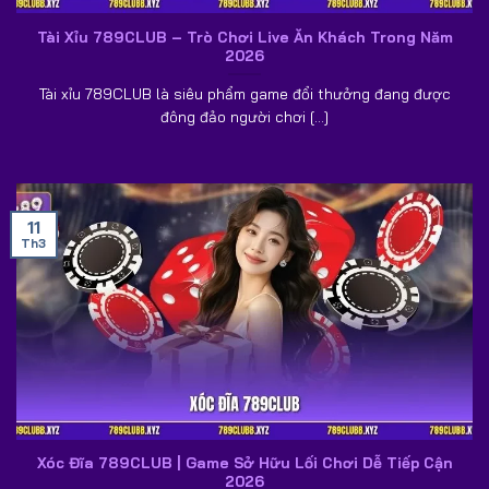
thương hiệu ngày càng khẳng định vị thế trên thị trường
giải trí online.
Tài Xỉu 789CLUB – Trò Chơi Live Ăn Khách Trong Năm
2026
Giấy phép hoạt động
Tài xỉu 789CLUB là siêu phẩm game đổi thưởng đang được
đông đảo người chơi [...]
Một trong những yếu tố quan trọng giúp khẳng định độ uy
tín của nền tảng chính là hệ thống giấy phép hợp pháp.
Không chỉ tập trung phát triển dịch vụ dành cho người
chơi,
789CLUB
còn hoàn thiện đầy đủ các chứng nhận
11
hoạt động từ những tổ chức quốc tế.
Th3
Cụ thể, nền tảng đã được cấp phép bởi các tổ chức uy tín
như MGA và PAGCOR. Đây đều là những đơn vị quản lý
lĩnh vực giải trí trực tuyến có tiêu chuẩn kiểm duyệt
nghiêm ngặt. Để nhận được giấy phép này,
789CLUB
phải trải qua quá trình đánh giá kỹ lưỡng liên quan đến
công nghệ, bảo mật, tính minh bạch trong vận hành.
Xóc Đĩa 789CLUB | Game Sở Hữu Lối Chơi Dễ Tiếp Cận
789CLUB bảo mật đỉnh cao
2026