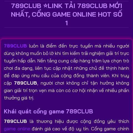
789CLUB ⭐️LINK TẢI 789CLUB MỚI
NHẤT, CỔNG GAME ONLINE HOT SỐ
1
789CLUB
luôn là điểm đến trực tuyến mà nhiều người
dùng không muốn bỏ lỡ khi tìm kiếm trải nghiệm giải trí trực
tuyến hấp dẫn. Nền tảng cung cấp hàng trăm lựa chọn trò
chơi đa dạng, liên tục cập nhật những chủ đề thịnh hành
để đáp ứng nhu cầu của cộng đồng thành viên. Khi truy
cập
789CLUB
, người chơi không chỉ tận hưởng không
gian giải trí trọn vẹn mà còn có cơ hội nhận về nhiều phần
thưởng giá trị.
Khái quát cổng game 789CLUB
789CLUB
là thương hiệu được cộng đồng yêu thích
game online
đánh giá cao về độ uy tín. Cổng game chính