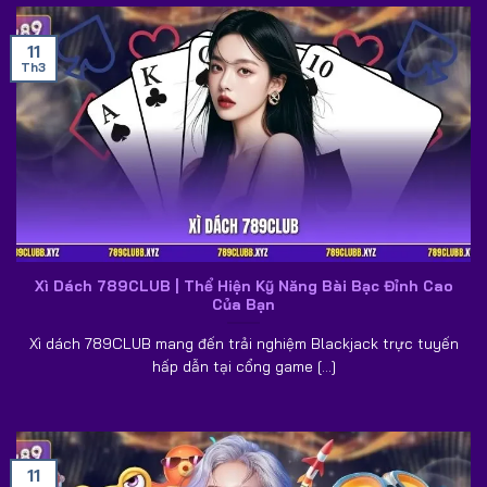
từng chuyên mục trò chơi cũng như dịch vụ cung cấp.
Nhiều sảnh game nổi bật liên tục được bổ sung để người
11
dùng có thêm lựa chọn trải nghiệm. Trong đó có thể kể
Th3
đến các chuyên mục quen thuộc như casino live, thể thao
789 CLUB
, nổ hũ, lô đề, bắn cá… Tất cả đều được xây
dựng nhằm mang lại không gian giải trí phong phú cho hội
viên.
Tầm nhìn hoạt động & sứ mệnh tại cổng
game 789CLUB
Xì Dách 789CLUB | Thể Hiện Kỹ Năng Bài Bạc Đỉnh Cao
Sau khi tìm hiểu về tổng quan nền tảng, nhiều người dùng
Của Bạn
cũng quan tâm đến định hướng phát triển của hệ thống.
Ngay từ giai đoạn đầu xây dựng thương hiệu,
789CLUB
Xì dách 789CLUB mang đến trải nghiệm Blackjack trực tuyến
hấp dẫn tại cổng game [...]
tài xỉu
đã xác định rõ tầm nhìn và sứ mệnh nhằm tạo nền
tảng phát triển bền vững. Nhờ định hướng rõ ràng, cổng
game không chỉ duy trì sự ổn định mà còn từng bước mở
rộng quy mô hoạt động.
11