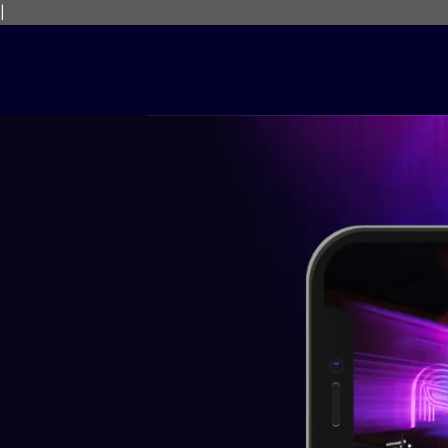
|
Bỏ
qua
nội
dung