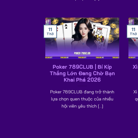
Tiếp tục đầu tư vào lĩnh vực giải trí t
cho hội viên.
Nâng cấp hệ thống chăm sóc khách h
11
11
Th3
Th3
tăng gấp 2 lần trong thời gian tới.
Tích hợp phần mềm nạp rút hiện đại với
Lợi thế đặc biệt nhất đ
Poker 789CLUB | Bí Kíp
X
Thắng Lớn Đang Chờ Bạn
Khi nhắc đến những cổng game trực tuyến
Khai Phá 2026
nhờ kho trò chơi phong phú mà còn sở hữu 
Poker 789CLUB đang trở thành
Xì
Giấy phép hoạt động
lựa chọn quen thuộc của nhiều
q
hội viên yêu thích [...]
Một trong những yếu tố quan trọng giúp k
dịch vụ dành cho người chơi,
789CLUB
c
Cụ thể, nền tảng đã được cấp phép bởi c