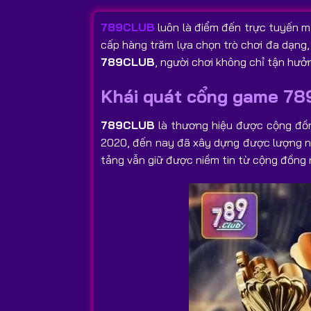
789CLUB
luôn là điểm đến trực tuyến mà
cấp hàng trăm lựa chọn trò chơi đa dạng,
789CLUB
, người chơi không chỉ tận hưởn
Khái quát cổng game 7
789CLUB
là thương hiệu được cộng đồ
2020, đến nay đã xây dựng được lượng ngư
tảng vẫn giữ được niềm tin từ cộng đồng 