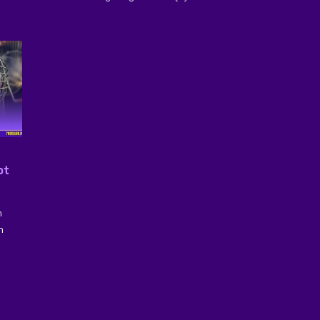
m mới, mang đến nhiều lựa chọn hấp dẫn
tác để đáp ứng lượng thành viên dự kiến
 giao dịch được thực hiện trên hệ thống.
ot
 đánh giá cao. Nền tảng không chỉ thu hút
 thế trên thị trường giải trí online.
n
n
 hợp pháp. Không chỉ tập trung phát triển
chức quốc tế.
 quản lý lĩnh vực giải trí trực tuyến có