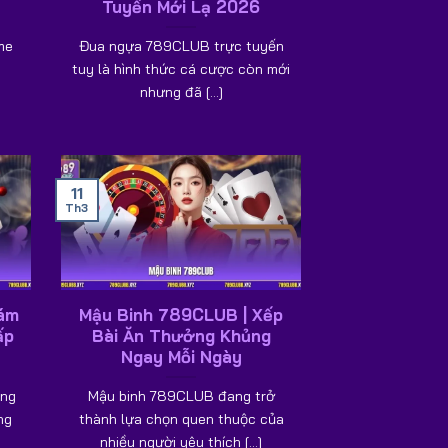
Tuyến Mới Lạ 2026
me
Đua ngựa 789CLUB trực tuyến
h
tuy là hình thức cá cược còn mới
nhưng đã [...]
11
Th3
ám
Mậu Binh 789CLUB | Xếp
ấp
Bài Ăn Thưởng Khủng
Ngay Mỗi Ngày
ông
Mậu binh 789CLUB đang trở
ng
thành lựa chọn quen thuộc của
nhiều người yêu thích [...]