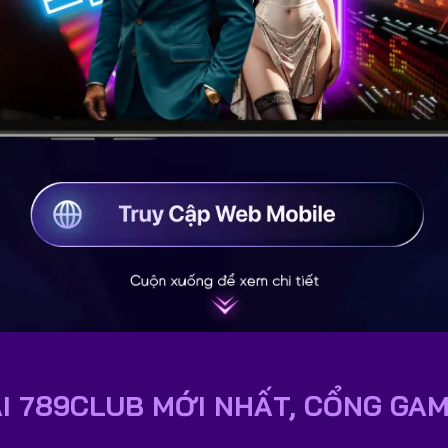
ẢI 789CLUB MỚI NHẤT, CỔNG GAM