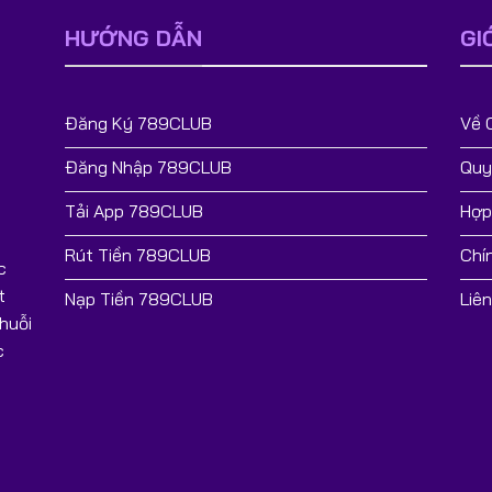
nhận được giấy phép này,
789CLUB
phải trải qua quá trình 
HƯỚNG DẪN
GI
Đăng Ký 789CLUB
Về 
ật cũng là điểm mạnh được cộng đồng người chơi đánh giá cao
 cơ chế bảo vệ dữ liệu hiện đại được tích hợp trên toàn bộ h
Đăng Nhập 789CLUB
Quy
Tải App 789CLUB
Hợp
Rút Tiền 789CLUB
Chí
c
t
Nạp Tiền 789CLUB
Liê
huỗi
c