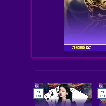
Để đạt được điều này,
789CLUB
đã đầu 
được bổ sung để người dùng có thêm lựa
CLUB
, nổ hũ, lô đề, bắn cá… Tất cả đều 
Tầm nhìn hoạt động & s
11
11
Th3
Th3
Sau khi tìm hiểu về tổng quan nền tảng,