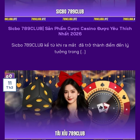
Tiếp tục đầu tư vào lĩnh vực giải trí trực tuyến với kho
game
789CLUB
được mở rộng 3000+ sản phẩm mới,
mang đến nhiều lựa chọn hấp dẫn cho hội viên.
Sicbo 789CLUB| Sản Phẩm Cược Casino Được Yêu Thích
Nâng cấp hệ thống chăm sóc khách hàng, chương trình
Nhất 2026
khuyến mãi
789CLUB
và công cụ tương tác để đáp
ứng lượng thành viên dự kiến tăng gấp 2 lần trong thời
Sicbo 789CLUB kể từ khi ra mắt đã trở thành điểm đến lý
tưởng trong [...]
gian tới.
Tích hợp phần mềm nạp rút hiện đại với công nghệ AI
nhận diện tài khoản, giúp xử lý thành công 100% giao
dịch được thực hiện trên hệ thống.
11
Th3
Lợi thế đặc biệt nhất được đánh giá cao
của 789CLUB
Khi nhắc đến những cổng game trực tuyến uy tín,
789CLUB
luôn là cái tên được cộng đồng người chơi
đánh giá cao. Nền tảng không chỉ thu hút nhờ kho trò chơi
phong phú mà còn sở hữu nhiều ưu điểm nổi bật giúp