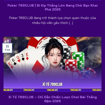
thưởng, nếu xuất hiện 3 biểu tượng giống nhau thì có
Poker 789CLUB | Bí Kíp Thắng Lớn Đang Chờ Bạn Khai
thể nhận phần thưởng giá trị.
Phá 2026
Poker 789CLUB đang trở thành lựa chọn quen thuộc của
Game bài 3D
nhiều hội viên yêu thích [...]
Chuyên mục game bài 3D trên
789CLUB
được xây dựng
nhằm phục vụ cộng đồng yêu thích các trò chơi bài truyền
thống. Nhờ thiết kế đồ họa sinh động, người chơi có thể
cảm nhận rõ không khí sôi động của từng bàn chơi.
11
Th3
Nhiều trò quen thuộc như Phỏm, Xì Tố
789CLUB
, Xì
Dách, Liêng, Tiến Lên Miền Nam.
Hệ thống cung cấp nhiều phòng chơi với cấp độ khác
nhau, phù hợp cho cả người mới lẫn người chơi lâu năm.
Thể thao sôi động
Sảnh thể thao
789CLUB
là điểm đến dành cho những
Xì Tố 789CLUB – Chỉ Dẫn Chiến Lược Chơi Bài Thắng
người yêu thích các giải đấu thể thao. Ngoài bóng đá, hệ
Đậm 2026