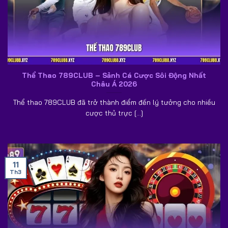
Chiến lược & tầm nhìn
Không chỉ dừng lại ở những thành công đã đạt được, nền
tảng
789CLUB
còn xây dựng chiến lược phát triển dài
hạn nhằm mở rộng quy mô hoạt động trong tương lai.
Những kế hoạch này tập trung vào việc nâng cao chất
lượng dịch vụ cũng như mở rộng hệ sinh thái trò chơi.
Thể Thao 789CLUB – Sảnh Cá Cược Sôi Động Nhất
Châu Á 2026
Thể thao 789CLUB đã trở thành điểm đến lý tưởng cho nhiều
cược thủ trực [...]
11
Th3
Tầm nhìn chiến lược của thương hiệu uy tín 789CLUB