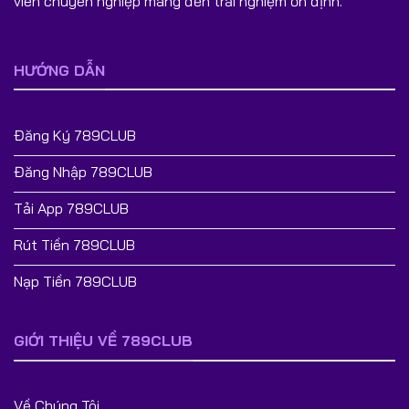
viên chuyên nghiệp mang đến trải nghiệm ổn định.
như sau:
Bước 1: Truy cập hệ thống
link tại 789 CLUB
thông
HƯỚNG DẪN
qua website chính thức
https://nashamuktikenders.in/
hoặc ứng dụng mobile.
Đăng Ký 789CLUB
Bước 2: Điền đầy đủ thông tin được yêu cầu trên biểu
mẫu đăng ký như tên đăng nhập
789CLUB
, mật khẩu,
Đăng Nhập 789CLUB
mã giới thiệu, số điện thoại, mã OTP.
Tải App 789CLUB
Bước 3: Kiểm tra lại toàn bộ những thông tin bản thân
đã nhập, sau đó xác nhận đăng ký. Hệ thống sẽ tiến
Rút Tiền 789CLUB
hành xét duyệt và kích hoạt tài khoản
789CLUB
chỉ
Nạp Tiền 789CLUB
sau chưa đầy 1 phút.
Nạp tiền 789CLUB thiết lập quỹ cược
GIỚI THIỆU VỀ 789CLUB
Sau khi đăng ký
789CLUB
thành công, người chơi cần
nạp tiền vào tài khoản để bắt đầu tham gia các trò chơi
trên hệ thống. Quy trình để tiến hành gửi tiền sẽ diễn ra cụ
Về Chúng Tôi