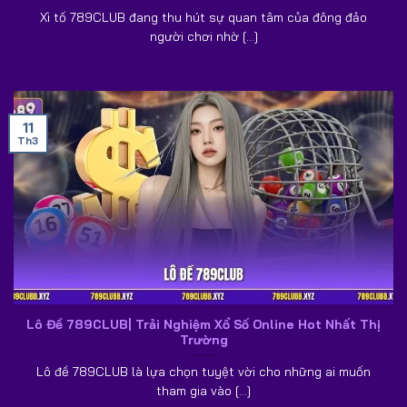
thống còn cung cấp nhiều môn khác như bóng chuyền,
Xì tố 789CLUB đang thu hút sự quan tâm của đông đảo
khúc côn cầu hay đua xe.
người chơi nhờ [...]
Đặc
Chi tiết
điểm
Tỷ lệ
Tỷ lệ Odds cạnh tranh được cập nhật liên tục theo
11
Odds
diễn biến trận đấu.
Th3
Phân
Nhiều loại kèo
789CLUB
phổ biến như handicap châu
loại
Á, châu Âu, Running Ball, Tài Xỉu, chẵn lẻ.
kèo
Cập
Thông tin trận đấu được cập nhật chi tiết để người
nhật
chơi tại
789CLUB
thuận tiện trong quá trình phân
nhanh
tích kèo.
Hướng dẫn hội viên truy cập và tương tác
trên 789CLUB
Lô Đề 789CLUB| Trải Nghiệm Xổ Số Online Hot Nhất Thị
Trường
Các bước thực hiện tại
789CLUB
được thiết kế đơn giản
Lô đề 789CLUB là lựa chọn tuyệt vời cho những ai muốn
nhằm giúp người dùng dễ dàng thao tác ngay từ lần đầu
tham gia vào [...]
sử dụng. Dưới đây là hướng dẫn chi tiết các bước quan