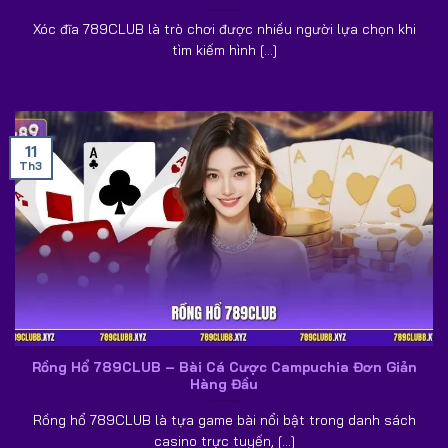
Bên cạnh yếu tố pháp lý, hệ thống bảo mật cũng là điểm
Xóc đĩa 789CLUB là trò chơi được nhiều người lựa chọn khi
mạnh được cộng đồng người chơi đánh giá cao. Khi trở
tìm kiếm hình [...]
thành thành viên của
789CLUB
, người dùng có thể yên
tâm trải nghiệm nhờ cơ chế bảo vệ dữ liệu hiện đại được
tích hợp trên toàn bộ hệ thống.
11
Th3
Rồng Hổ 789CLUB – Bài Cá Cược Campuchia Đơn Giản
Chính sách bảo mật của cổng game luôn được đầu tư chỉn chu
Hàng Đầu
Rồng hổ 789CLUB là tựa game bài nổi bật trong danh sách
789CLUB
sử dụng công nghệ SSL 128 bit kết hợp
casino trực tuyến, [...]