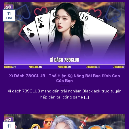
từng chuyên mục trò chơi cũng như dịch vụ cung cấp.
Nhiều sảnh game nổi bật liên tục được bổ sung để người
11
dùng có thêm lựa chọn trải nghiệm. Trong đó có thể kể
Th3
đến các chuyên mục quen thuộc như casino live, thể thao
789 CLUB
, nổ hũ, lô đề, bắn cá… Tất cả đều được xây
dựng nhằm mang lại không gian giải trí phong phú cho hội
viên.
Tầm nhìn hoạt động & sứ mệnh tại cổng
game 789CLUB
Xì Dách 789CLUB | Thể Hiện Kỹ Năng Bài Bạc Đỉnh Cao
Sau khi tìm hiểu về tổng quan nền tảng, nhiều người dùng
Của Bạn
cũng quan tâm đến định hướng phát triển của hệ thống.
Ngay từ giai đoạn đầu xây dựng thương hiệu,
789CLUB
Xì dách 789CLUB mang đến trải nghiệm Blackjack trực tuyến
hấp dẫn tại cổng game [...]
tài xỉu
đã xác định rõ tầm nhìn và sứ mệnh nhằm tạo nền
tảng phát triển bền vững. Nhờ định hướng rõ ràng, cổng
game không chỉ duy trì sự ổn định mà còn từng bước mở
rộng quy mô hoạt động.
11