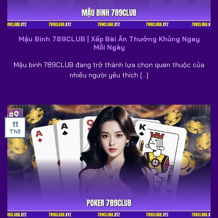
nhưng mỗi trò đều sở hữu cốt truyện riêng, giúp trải
nghiệm luôn mới mẻ.
Mậu Binh 789CLUB | Xếp Bài Ăn Thưởng Khủng Ngay
Mỗi Ngày
Mậu binh 789CLUB đang trở thành lựa chọn quen thuộc của
nhiều người yêu thích [...]
11
Th3
Chinh phục slot nổ hũ với cơ hội thắng Jackpot bùng nổ
Nhiều trò nổi bật như Nổ hũ Thần Tài, Sơn Tinh Thủy
Tinh, Tây Du Thần Ký, Sweet Bonanza, Ăn Khế Trả
Vàng.
Người chơi
789CLUB
chỉ cần nhấn spin để quay