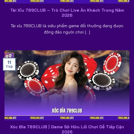
thương hiệu ngày càng khẳng định vị thế trên thị trường
giải trí online.
Tài Xỉu 789CLUB – Trò Chơi Live Ăn Khách Trong Năm
2026
Giấy phép hoạt động
Tài xỉu 789CLUB là siêu phẩm game đổi thưởng đang được
đông đảo người chơi [...]
Một trong những yếu tố quan trọng giúp khẳng định độ uy
tín của nền tảng chính là hệ thống giấy phép hợp pháp.
Không chỉ tập trung phát triển dịch vụ dành cho người
chơi,
789CLUB
còn hoàn thiện đầy đủ các chứng nhận
11
hoạt động từ những tổ chức quốc tế.
Th3
Cụ thể, nền tảng đã được cấp phép bởi các tổ chức uy tín
như MGA và PAGCOR. Đây đều là những đơn vị quản lý
lĩnh vực giải trí trực tuyến có tiêu chuẩn kiểm duyệt
nghiêm ngặt. Để nhận được giấy phép này,
789CLUB
phải trải qua quá trình đánh giá kỹ lưỡng liên quan đến
công nghệ, bảo mật, tính minh bạch trong vận hành.
Xóc Đĩa 789CLUB | Game Sở Hữu Lối Chơi Dễ Tiếp Cận
789CLUB bảo mật đỉnh cao
2026