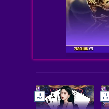
Để đạt được điều này,
789CLUB
đã đầu 
được bổ sung để người dùng có thêm lựa
CLUB
, nổ hũ, lô đề, bắn cá… Tất cả đều 
Tầm nhìn hoạt động & s
11
11
Th3
Th3
Sau khi tìm hiểu về tổng quan nền tảng,