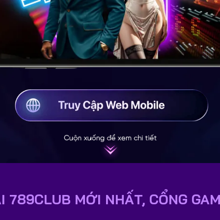
ẢI 789CLUB MỚI NHẤT, CỔNG GAM