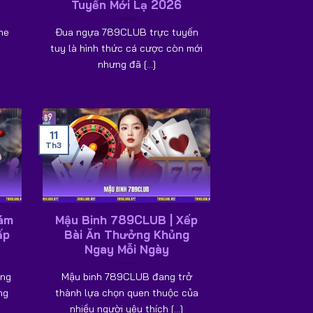
Tuyến Mới Lạ 2026
me
Đua ngựa 789CLUB trực tuyến
h
tuy là hình thức cá cược còn mới
nhưng đã [...]
11
Th3
ám
Mậu Binh 789CLUB | Xếp
ấp
Bài Ăn Thưởng Khủng
Ngay Mỗi Ngày
ông
Mậu binh 789CLUB đang trở
ng
thành lựa chọn quen thuộc của
nhiều người yêu thích [...]