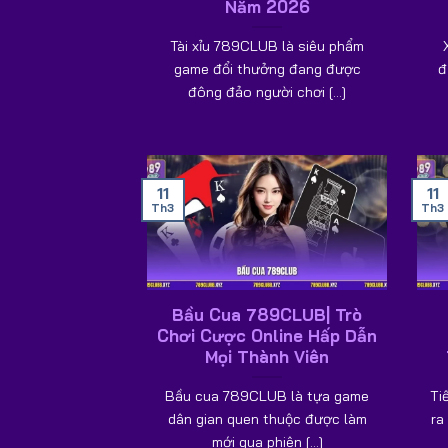
Năm 2026
Tài xỉu 789CLUB là siêu phẩm
game đổi thưởng đang được
đ
đông đảo người chơi [...]
11
11
Th3
Th3
Bầu Cua 789CLUB| Trò
Chơi Cược Online Hấp Dẫn
Mọi Thành Viên
Bầu cua 789CLUB là tựa game
Ti
dân gian quen thuộc được làm
ra
mới qua phiên [...]