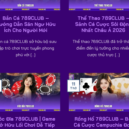
ác định rõ tầm nhìn và sứ mệnh nhằm tạo nền tảng phát triể
n từng bước mở rộng quy mô hoạt động.
Bắn Cá 789CLUB –
Thể Thao 789CLUB 
ướng Dẫn Săn Ngư Hữu
Sảnh Cá Cược Sôi Độn
Ích Cho Người Mới
Nhất Châu Á 2026
ợc xây dựng dựa trên những tiêu chí quan trọng nhằm mang 
n cá 789CLUB sở hữu bộ sưu
Thể thao 789CLUB đã trở th
môi trường giải trí an toàn, minh bạch cho cộng đồng người chơ
ập trò chơi trực tuyến phong
điểm đến lý tưởng cho nhiề
phú với [...]
cược thủ trực [...]
ưu tiên hàng đầu. Hệ thống
789CLUB
đầu tư công nghệ bảo mật nhằ
hông tin liên quan đến tài khoản đều được lưu trữ an toàn trên hệ t
ến nên việc cải tiến trò chơi luôn được chú trọng. Cổng game
789CL
11
m lựa chọn.
Th3
đã đạt được, nền tảng
789CLUB
còn xây dựng chiến lược phá
óc Đĩa 789CLUB | Game
Rồng Hổ 789CLUB – B
tập trung vào việc nâng cao chất lượng dịch vụ cũng như mở r
ở Hữu Lối Chơi Dễ Tiếp
Cá Cược Campuchia Đ