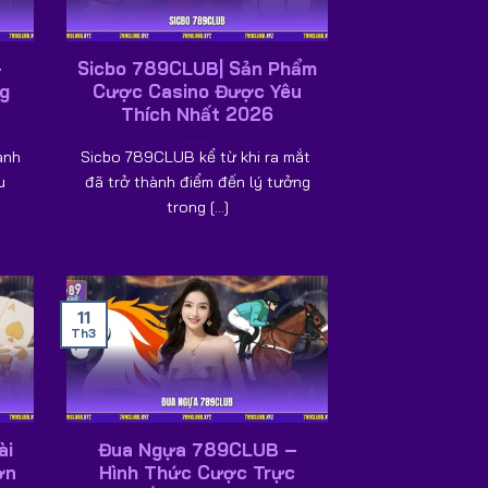
n bền vững. Nhờ định hướng rõ ràng, cổng
–
Sicbo 789CLUB| Sản Phẩm
g
Cược Casino Được Yêu
Thích Nhất 2026
lại trải nghiệm tốt cho người tham gia.
ành
Sicbo 789CLUB kể từ khi ra mắt
i.
u
đã trở thành điểm đến lý tưởng
trong [...]
m đảm bảo dữ liệu cá nhân của người dùng
hống.
UB
thường xuyên cập nhật thêm nhiều sản
11
Th3
t triển dài hạn nhằm mở rộng quy mô hoạt
ài
Đua Ngựa 789CLUB –
ộng hệ sinh thái trò chơi.
ơn
Hình Thức Cược Trực