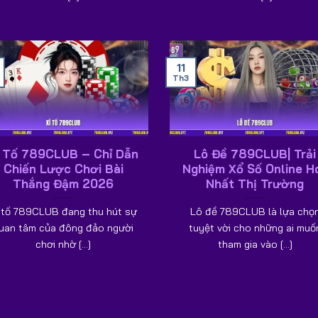
rực tuyến với kho game
789CLUB
được mở rộng 3000+ sản phẩ
àng, chương trình khuyến mãi
789CLUB
và công cụ tương 
11
Th3
 công nghệ AI nhận diện tài khoản, giúp xử lý thành công 100%
ược đánh giá cao của 789CLUB
ì Tố 789CLUB – Chỉ Dẫn
Lô Đề 789CLUB| Trải
Chiến Lược Chơi Bài
Nghiệm Xổ Số Online H
 uy tín,
789CLUB
luôn là cái tên được cộng đồng người chơi
Thắng Đậm 2026
Nhất Thị Trường
nhiều ưu điểm nổi bật giúp thương hiệu ngày càng khẳng định vị
 tố 789CLUB đang thu hút sự
Lô đề 789CLUB là lựa chọ
uan tâm của đông đảo người
tuyệt vời cho những ai muố
chơi nhờ [...]
tham gia vào [...]
hẳng định độ uy tín của nền tảng chính là hệ thống giấy phép
òn hoàn thiện đầy đủ các chứng nhận hoạt động từ những tổ 
ác tổ chức uy tín như MGA và PAGCOR. Đây đều là những đơn vị