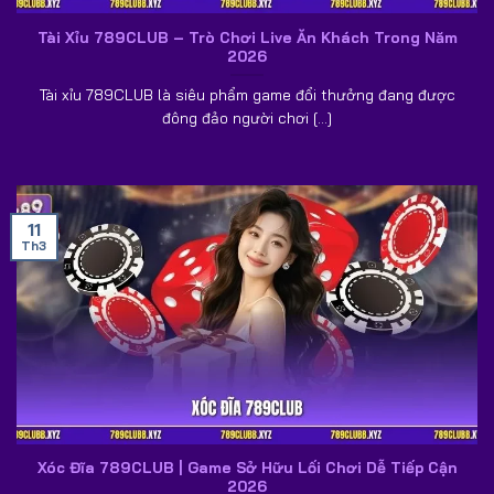
thương hiệu ngày càng khẳng định vị thế trên thị trường
giải trí online.
Tài Xỉu 789CLUB – Trò Chơi Live Ăn Khách Trong Năm
2026
Giấy phép hoạt động
Tài xỉu 789CLUB là siêu phẩm game đổi thưởng đang được
đông đảo người chơi [...]
Một trong những yếu tố quan trọng giúp khẳng định độ uy
tín của nền tảng chính là hệ thống giấy phép hợp pháp.
Không chỉ tập trung phát triển dịch vụ dành cho người
chơi,
789CLUB
còn hoàn thiện đầy đủ các chứng nhận
11
hoạt động từ những tổ chức quốc tế.
Th3
Cụ thể, nền tảng đã được cấp phép bởi các tổ chức uy tín
như MGA và PAGCOR. Đây đều là những đơn vị quản lý
lĩnh vực giải trí trực tuyến có tiêu chuẩn kiểm duyệt
nghiêm ngặt. Để nhận được giấy phép này,
789CLUB
phải trải qua quá trình đánh giá kỹ lưỡng liên quan đến
công nghệ, bảo mật, tính minh bạch trong vận hành.
Xóc Đĩa 789CLUB | Game Sở Hữu Lối Chơi Dễ Tiếp Cận
789CLUB bảo mật đỉnh cao
2026