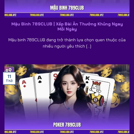
nhưng mỗi trò đều sở hữu cốt truyện riêng, giúp trải
nghiệm luôn mới mẻ.
Mậu Binh 789CLUB | Xếp Bài Ăn Thưởng Khủng Ngay
Mỗi Ngày
Mậu binh 789CLUB đang trở thành lựa chọn quen thuộc của
nhiều người yêu thích [...]
11
Th3
Chinh phục slot nổ hũ với cơ hội thắng Jackpot bùng nổ
Nhiều trò nổi bật như Nổ hũ Thần Tài, Sơn Tinh Thủy
Tinh, Tây Du Thần Ký, Sweet Bonanza, Ăn Khế Trả
Vàng.
Người chơi
789CLUB
chỉ cần nhấn spin để quay