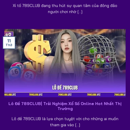
thống còn cung cấp nhiều môn khác như bóng chuyền,
Xì tố 789CLUB đang thu hút sự quan tâm của đông đảo
khúc côn cầu hay đua xe.
người chơi nhờ [...]
Đặc
Chi tiết
điểm
Tỷ lệ
Tỷ lệ Odds cạnh tranh được cập nhật liên tục theo
11
Odds
diễn biến trận đấu.
Th3
Phân
Nhiều loại kèo
789CLUB
phổ biến như handicap châu
loại
Á, châu Âu, Running Ball, Tài Xỉu, chẵn lẻ.
kèo
Cập
Thông tin trận đấu được cập nhật chi tiết để người
nhật
chơi tại
789CLUB
thuận tiện trong quá trình phân
nhanh
tích kèo.
Hướng dẫn hội viên truy cập và tương tác
trên 789CLUB
Lô Đề 789CLUB| Trải Nghiệm Xổ Số Online Hot Nhất Thị
Trường
Các bước thực hiện tại
789CLUB
được thiết kế đơn giản
Lô đề 789CLUB là lựa chọn tuyệt vời cho những ai muốn
nhằm giúp người dùng dễ dàng thao tác ngay từ lần đầu
tham gia vào [...]
sử dụng. Dưới đây là hướng dẫn chi tiết các bước quan