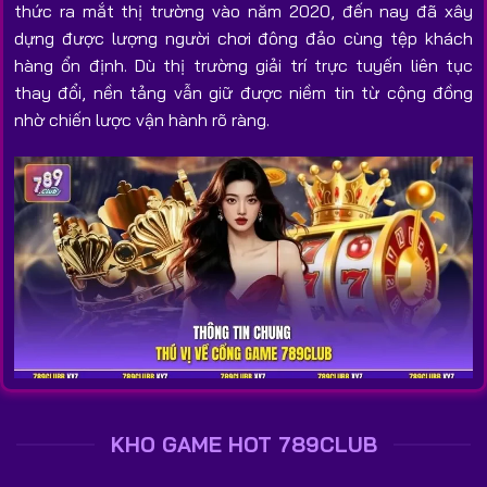
thức ra mắt thị trường vào năm 2020, đến nay đã xây
dựng được lượng người chơi đông đảo cùng tệp khách
hàng ổn định. Dù thị trường giải trí trực tuyến liên tục
thay đổi, nền tảng vẫn giữ được niềm tin từ cộng đồng
nhờ chiến lược vận hành rõ ràng.
Thông tin chung thú vị về cổng game 789CLUB
KHO GAME HOT 789CLUB
Để đạt được điều này,
789CLUB
đã đầu tư kỹ lưỡng vào