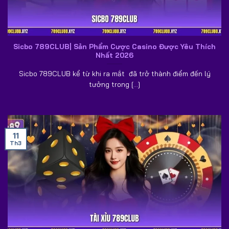
Tiếp tục đầu tư vào lĩnh vực giải trí trực tuyến với kho
game
789CLUB
được mở rộng 3000+ sản phẩm mới,
mang đến nhiều lựa chọn hấp dẫn cho hội viên.
Sicbo 789CLUB| Sản Phẩm Cược Casino Được Yêu Thích
Nâng cấp hệ thống chăm sóc khách hàng, chương trình
Nhất 2026
khuyến mãi
789CLUB
và công cụ tương tác để đáp
ứng lượng thành viên dự kiến tăng gấp 2 lần trong thời
Sicbo 789CLUB kể từ khi ra mắt đã trở thành điểm đến lý
tưởng trong [...]
gian tới.
Tích hợp phần mềm nạp rút hiện đại với công nghệ AI
nhận diện tài khoản, giúp xử lý thành công 100% giao
dịch được thực hiện trên hệ thống.
11
Th3
Lợi thế đặc biệt nhất được đánh giá cao
của 789CLUB
Khi nhắc đến những cổng game trực tuyến uy tín,
789CLUB
luôn là cái tên được cộng đồng người chơi
đánh giá cao. Nền tảng không chỉ thu hút nhờ kho trò chơi
phong phú mà còn sở hữu nhiều ưu điểm nổi bật giúp