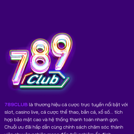
trọng từ đăng ký tài khoản, nạp tiền cho đến rút thưởng
để người chơi có thể trải nghiệm thuận lợi hơn.
Hướng dẫn hội viên từng quy trình cụ thể khi thao tác
789CLUB
là thương hiệu cá cược trực tuyến nổi bật với
Mở tài khoản 789CLUB mới
slot, casino live, cá cược thể thao, bắn cá, xổ số… tích
Người chơi mới có thể tạo tài khoản trên
789CLUB
chỉ
hợp bảo mật cao và hệ thống thanh toán nhanh gọn.
trong thời gian ngắn nhờ quy trình đăng ký được tối ưu
Chuỗi ưu đãi hấp dẫn cùng chính sách chăm sóc thành
đơn giản. Bên dưới sẽ là các bước cụ thể nhất, điển hình