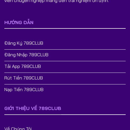
viên chuyên nghiệp mang đến trải nghiệm ổn định.
như sau:
Bước 1: Truy cập hệ thống
link tại 789 CLUB
thông
HƯỚNG DẪN
qua website chính thức
https://eliteguruvayur.in/
hoặc
ứng dụng mobile.
Đăng Ký 789CLUB
Bước 2: Điền đầy đủ thông tin được yêu cầu trên biểu
mẫu đăng ký như tên đăng nhập
789CLUB
, mật khẩu,
Đăng Nhập 789CLUB
mã giới thiệu, số điện thoại, mã OTP.
Tải App 789CLUB
Bước 3: Kiểm tra lại toàn bộ những thông tin bản thân
đã nhập, sau đó xác nhận đăng ký. Hệ thống sẽ tiến
Rút Tiền 789CLUB
hành xét duyệt và kích hoạt tài khoản
789CLUB
chỉ
Nạp Tiền 789CLUB
sau chưa đầy 1 phút.
Nạp tiền 789CLUB thiết lập quỹ cược
GIỚI THIỆU VỀ 789CLUB
Sau khi đăng ký
789CLUB
thành công, người chơi cần
nạp tiền vào tài khoản để bắt đầu tham gia các trò chơi
trên hệ thống. Quy trình để tiến hành gửi tiền sẽ diễn ra cụ
Về Chúng Tôi