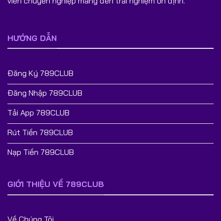
viên chuyên nghiệp mang đến trải nghiệm ổn định.
như sau:
Bước 1: Truy cập hệ thống
link tại 789 CLUB
thông
HƯỚNG DẪN
qua website chính thức
https://eliteguruvayur.in/
hoặc
ứng dụng mobile.
Đăng Ký 789CLUB
Bước 2: Điền đầy đủ thông tin được yêu cầu trên biểu
mẫu đăng ký như tên đăng nhập
789CLUB
, mật khẩu,
Đăng Nhập 789CLUB
mã giới thiệu, số điện thoại, mã OTP.
Tải App 789CLUB
Bước 3: Kiểm tra lại toàn bộ những thông tin bản thân
đã nhập, sau đó xác nhận đăng ký. Hệ thống sẽ tiến
Rút Tiền 789CLUB
hành xét duyệt và kích hoạt tài khoản
789CLUB
chỉ
Nạp Tiền 789CLUB
sau chưa đầy 1 phút.
Nạp tiền 789CLUB thiết lập quỹ cược
GIỚI THIỆU VỀ 789CLUB
Sau khi đăng ký
789CLUB
thành công, người chơi cần
nạp tiền vào tài khoản để bắt đầu tham gia các trò chơi
trên hệ thống. Quy trình để tiến hành gửi tiền sẽ diễn ra cụ
Về Chúng Tôi