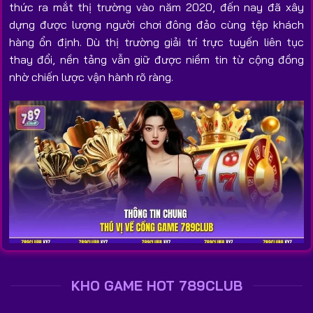
thức ra mắt thị trường vào năm 2020, đến nay đã xây
dựng được lượng người chơi đông đảo cùng tệp khách
hàng ổn định. Dù thị trường giải trí trực tuyến liên tục
thay đổi, nền tảng vẫn giữ được niềm tin từ cộng đồng
nhờ chiến lược vận hành rõ ràng.
Thông tin chung thú vị về cổng game 789CLUB
KHO GAME HOT 789CLUB
Để đạt được điều này,
789CLUB
đã đầu tư kỹ lưỡng vào