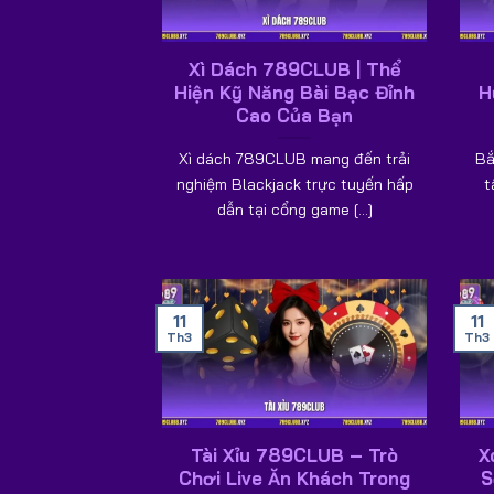
dựng thương hiệu,
789CLUB
tài xỉu
đã x
game không chỉ duy trì sự ổn định mà cò
Xì Dách 789CLUB | Thể
Hiện Kỹ Năng Bài Bạc Đỉnh
H
Sứ mệnh thương hiệu
Cao Của Bạn
Định hướng hoạt động của
789CLUB
đư
Xì dách 789CLUB mang đến trải
Bắ
Những mục tiêu này giúp nền tảng duy trì 
nghiệm Blackjack trực tuyến hấp
t
dẫn tại cổng game [...]
Sứ mệnh
Chi tiết
Cá cược
Đây là tiêu chí được nền tảng 
an toàn
luôn được bảo vệ. Nhờ đó, mọi t
Nâng cấp
Vì là nền tảng giải trí trực tuy
11
11
kho game
phẩm mới để người dùng có thê
Th3
Th3
Chiến lược & tầm nhìn
Không chỉ dừng lại ở những thành công 
Tài Xỉu 789CLUB – Trò
X
động trong tương lai. Những kế hoạch này 
Chơi Live Ăn Khách Trong
S