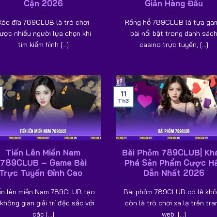
Cận 2026
Giản Hàng Đầu
Xóc đĩa 789CLUB là trò chơi
Rồng hổ 789CLUB là tựa ga
ược nhiều người lựa chọn khi
bài nổi bật trong danh sác
tìm kiếm hình [...]
casino trực tuyến, [...]
11
Th3
Tiến Lên Miền Nam
Bài Phỏm 789CLUB| Kh
789CLUB – Game Bài
Phá Sản Phẩm Cược H
Trực Tuyến Đỉnh Cao
Dẫn Nhất 2026
ến lên miền Nam 789CLUB tạo
Bài phỏm 789CLUB có lẽ kh
Tầm nhìn chiến lược của thương hiệu uy tín 789CLUB
 không gian giải trí đặc sắc với
còn là trò chơi xa lạ trên tra
các [...]
web. [...]