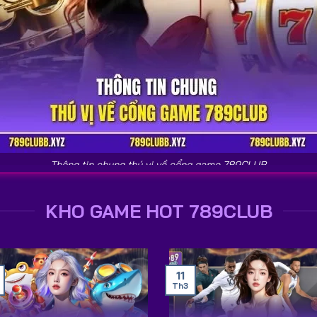
Thông tin chung thú vị về cổng game 789CLUB
KHO GAME HOT 789CLUB
tư kỹ lưỡng vào từng chuyên mục trò chơi cũng như dịch vụ c
 chọn trải nghiệm. Trong đó có thể kể đến các chuyên mục q
được xây dựng nhằm mang lại không gian giải trí phong phú cho 
ứ mệnh tại cổng game 789CLUB
11
Th3
 nhiều người dùng cũng quan tâm đến định hướng phát triển