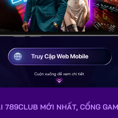
ẢI 789CLUB MỚI NHẤT, CỔNG GAM