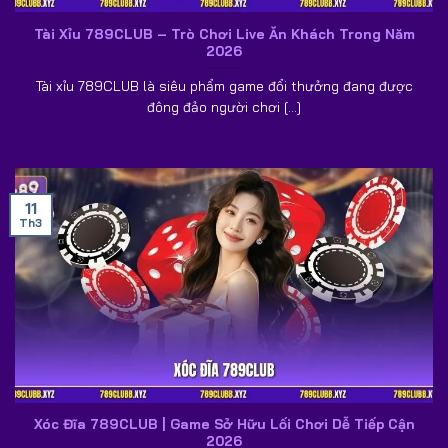
thương hiệu ngày càng khẳng định vị thế trên thị trường
giải trí online.
Tài Xỉu 789CLUB – Trò Chơi Live Ăn Khách Trong Năm
2026
Giấy phép hoạt động
Tài xỉu 789CLUB là siêu phẩm game đổi thưởng đang được
đông đảo người chơi [...]
Một trong những yếu tố quan trọng giúp khẳng định độ uy
tín của nền tảng chính là hệ thống giấy phép hợp pháp.
Không chỉ tập trung phát triển dịch vụ dành cho người
chơi,
789CLUB
còn hoàn thiện đầy đủ các chứng nhận
11
hoạt động từ những tổ chức quốc tế.
Th3
Cụ thể, nền tảng đã được cấp phép bởi các tổ chức uy tín
như MGA và PAGCOR. Đây đều là những đơn vị quản lý
lĩnh vực giải trí trực tuyến có tiêu chuẩn kiểm duyệt
nghiêm ngặt. Để nhận được giấy phép này,
789CLUB
phải trải qua quá trình đánh giá kỹ lưỡng liên quan đến
công nghệ, bảo mật, tính minh bạch trong vận hành.
Xóc Đĩa 789CLUB | Game Sở Hữu Lối Chơi Dễ Tiếp Cận
789CLUB bảo mật đỉnh cao
2026