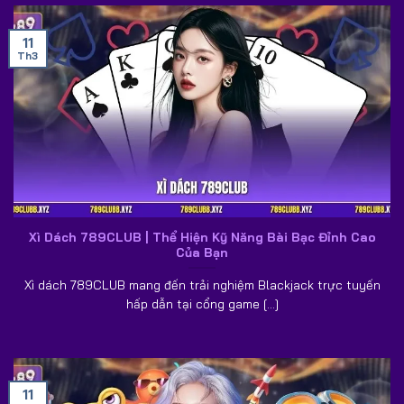
từng chuyên mục trò chơi cũng như dịch vụ cung cấp.
Nhiều sảnh game nổi bật liên tục được bổ sung để người
11
dùng có thêm lựa chọn trải nghiệm. Trong đó có thể kể
Th3
đến các chuyên mục quen thuộc như casino live, thể thao
789 CLUB
, nổ hũ, lô đề, bắn cá… Tất cả đều được xây
dựng nhằm mang lại không gian giải trí phong phú cho hội
viên.
Tầm nhìn hoạt động & sứ mệnh tại cổng
game 789CLUB
Xì Dách 789CLUB | Thể Hiện Kỹ Năng Bài Bạc Đỉnh Cao
Sau khi tìm hiểu về tổng quan nền tảng, nhiều người dùng
Của Bạn
cũng quan tâm đến định hướng phát triển của hệ thống.
Ngay từ giai đoạn đầu xây dựng thương hiệu,
789CLUB
Xì dách 789CLUB mang đến trải nghiệm Blackjack trực tuyến
hấp dẫn tại cổng game [...]
tài xỉu
đã xác định rõ tầm nhìn và sứ mệnh nhằm tạo nền
tảng phát triển bền vững. Nhờ định hướng rõ ràng, cổng
game không chỉ duy trì sự ổn định mà còn từng bước mở
rộng quy mô hoạt động.
11