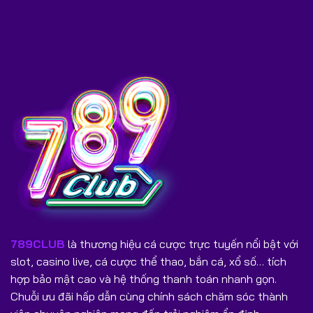
trọng từ đăng ký tài khoản, nạp tiền cho đến rút thưởng
để người chơi có thể trải nghiệm thuận lợi hơn.
Hướng dẫn hội viên từng quy trình cụ thể khi thao tác
789CLUB
là thương hiệu cá cược trực tuyến nổi bật với
Mở tài khoản 789CLUB mới
slot, casino live, cá cược thể thao, bắn cá, xổ số… tích
Người chơi mới có thể tạo tài khoản trên
789CLUB
chỉ
hợp bảo mật cao và hệ thống thanh toán nhanh gọn.
trong thời gian ngắn nhờ quy trình đăng ký được tối ưu
Chuỗi ưu đãi hấp dẫn cùng chính sách chăm sóc thành
đơn giản. Bên dưới sẽ là các bước cụ thể nhất, điển hình