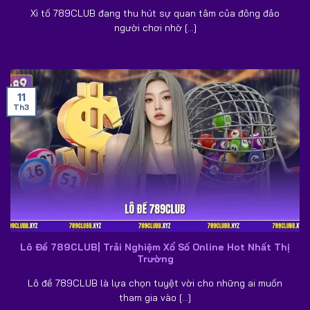
thống còn cung cấp nhiều môn khác như bóng chuyền,
Xì tố 789CLUB đang thu hút sự quan tâm của đông đảo
khúc côn cầu hay đua xe.
người chơi nhờ [...]
Đặc
Chi tiết
điểm
Tỷ lệ
Tỷ lệ Odds cạnh tranh được cập nhật liên tục theo
11
Odds
diễn biến trận đấu.
Th3
Phân
Nhiều loại kèo
789CLUB
phổ biến như handicap châu
loại
Á, châu Âu, Running Ball, Tài Xỉu, chẵn lẻ.
kèo
Cập
Thông tin trận đấu được cập nhật chi tiết để người
nhật
chơi tại
789CLUB
thuận tiện trong quá trình phân
nhanh
tích kèo.
Hướng dẫn hội viên truy cập và tương tác
trên 789CLUB
Lô Đề 789CLUB| Trải Nghiệm Xổ Số Online Hot Nhất Thị
Trường
Các bước thực hiện tại
789CLUB
được thiết kế đơn giản
Lô đề 789CLUB là lựa chọn tuyệt vời cho những ai muốn
nhằm giúp người dùng dễ dàng thao tác ngay từ lần đầu
tham gia vào [...]
sử dụng. Dưới đây là hướng dẫn chi tiết các bước quan