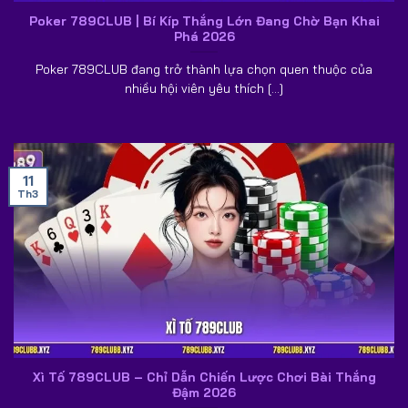
thưởng, nếu xuất hiện 3 biểu tượng giống nhau thì có
Poker 789CLUB | Bí Kíp Thắng Lớn Đang Chờ Bạn Khai
thể nhận phần thưởng giá trị.
Phá 2026
Poker 789CLUB đang trở thành lựa chọn quen thuộc của
Game bài 3D
nhiều hội viên yêu thích [...]
Chuyên mục game bài 3D trên
789CLUB
được xây dựng
nhằm phục vụ cộng đồng yêu thích các trò chơi bài truyền
thống. Nhờ thiết kế đồ họa sinh động, người chơi có thể
cảm nhận rõ không khí sôi động của từng bàn chơi.
11
Th3
Nhiều trò quen thuộc như Phỏm, Xì Tố
789CLUB
, Xì
Dách, Liêng, Tiến Lên Miền Nam.
Hệ thống cung cấp nhiều phòng chơi với cấp độ khác
nhau, phù hợp cho cả người mới lẫn người chơi lâu năm.
Thể thao sôi động
Sảnh thể thao
789CLUB
là điểm đến dành cho những
Xì Tố 789CLUB – Chỉ Dẫn Chiến Lược Chơi Bài Thắng
người yêu thích các giải đấu thể thao. Ngoài bóng đá, hệ
Đậm 2026