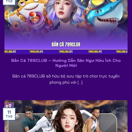
Th3
Sứ mệnh thương hiệu
Định hướng hoạt động của
789CLUB
được xây dựng
dựa trên những tiêu chí quan trọng nhằm mang lại trải
nghiệm tốt cho người tham gia. Những mục tiêu này giúp
nền tảng duy trì môi trường giải trí an toàn, minh bạch cho
cộng đồng người chơi.
Sứ
Chi tiết
Bắn Cá 789CLUB – Hướng Dẫn Săn Ngư Hữu Ích Cho
mệnh
Người Mới
Đây là tiêu chí được nền tảng ưu tiên hàng đầu. Hệ
Cá
Bắn cá 789CLUB sở hữu bộ sưu tập trò chơi trực tuyến
thống
789CLUB
đầu tư công nghệ bảo mật nhằm đảm
cược
phong phú với [...]
bảo dữ liệu cá nhân của người dùng luôn được bảo vệ.
an
Nhờ đó, mọi thông tin liên quan đến tài khoản đều được
toàn
lưu trữ an toàn trên hệ thống.
Nâng
Vì là nền tảng giải trí trực tuyến nên việc cải tiến trò
cấp
chơi luôn được chú trọng. Cổng game
789CLUB
11
kho
thường xuyên cập nhật thêm nhiều sản phẩm mới để
Th3
game
người dùng có thêm lựa chọn.