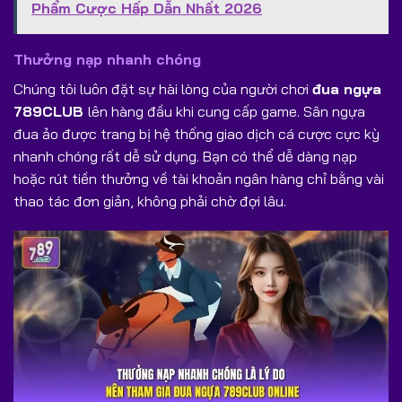
Phẩm Cược Hấp Dẫn Nhất 2026
Thưởng nạp nhanh chóng
Chúng tôi luôn đặt sự hài lòng của người chơi
đua ngựa
789CLUB
lên hàng đầu khi cung cấp game. Sân ngựa
đua ảo được trang bị hệ thống giao dịch cá cược cực kỳ
nhanh chóng rất dễ sử dụng. Bạn có thể dễ dàng nạp
hoặc rút tiền thưởng về tài khoản ngân hàng chỉ bằng vài
thao tác đơn giản, không phải chờ đợi lâu.