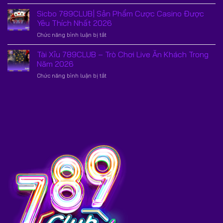
Thể
Dẫn
Đỉnh
Thao
Sicbo 789CLUB| Sản Phẩm Cược Casino Được
Săn
Cao
789CLUB
Ngư
Yêu Thích Nhất 2026
Của
–
Hữu
Bạn
Chức năng bình luận bị tắt
ở
Sảnh
Ích
Sicbo
Cá
Cho
789CLUB|
Tài Xỉu 789CLUB – Trò Chơi Live Ăn Khách Trong
Cược
Người
Sản
Sôi
Năm 2026
Mới
Phẩm
Động
Chức năng bình luận bị tắt
ở
Cược
Nhất
Tài
Casino
Châu
Xỉu
Được
Á
789CLUB
Yêu
2026
–
Thích
Trò
Nhất
Chơi
2026
Live
Ăn
Khách
Trong
Năm
2026