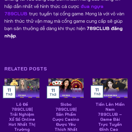
hấp dẫn nhất về hình thức cá cược
đua ngựa
789CLUB
trực tuyến tại cổng game. Mong là với vô vàn
hình thức thử vận may mà cổng game cung cấp sẽ giúp
bạn săn thưởng dễ dàng khi thực hiện
789CLUB đăng
nhập
.
RELATED POSTS
11
11
11
Th3
Th3
Th3
Lô Đề
Sicbo
Tiến Lên Miền
789CLUB|
789CLUB|
Nam
Trải Nghiệm
Sản Phẩm
789CLUB –
Xổ Số Online
Cược Casino
Game Bài
Hot Nhất Thị
Được Yêu
Trực Tuyến
Trường
Thích Nhất
Đỉnh Cao