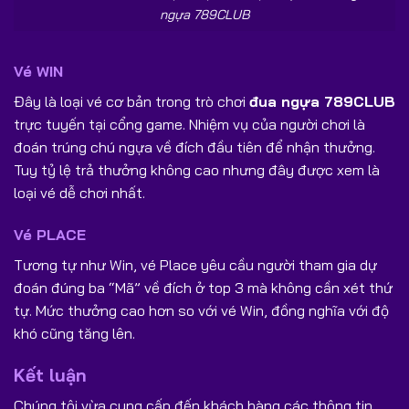
ngựa 789CLUB
Vé WIN
Đây là loại vé cơ bản trong trò chơi
đua ngựa 789CLUB
trực tuyến tại cổng game. Nhiệm vụ của người chơi là
đoán trúng chú ngựa về đích đầu tiên để nhận thưởng.
Tuy tỷ lệ trả thưởng không cao nhưng đây được xem là
loại vé dễ chơi nhất.
Vé PLACE
Tương tự như Win, vé Place yêu cầu người tham gia dự
đoán đúng ba “Mã” về đích ở top 3 mà không cần xét thứ
tự. Mức thưởng cao hơn so với vé Win, đồng nghĩa với độ
khó cũng tăng lên.
Kết luận
Chúng tôi vừa cung cấp đến khách hàng các thông tin