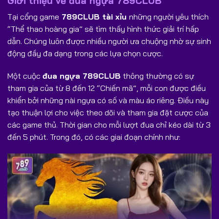
Giới thiệu về đua ngựa 789CLUB
Tại cổng game
789CLUB tài xỉu
những người yêu thích
“Thể thao hoàng gia” sẽ tìm thấy hình thức giải trí hấp
dẫn. Chúng luôn được nhiều người ưa chuộng nhờ sự sinh
động đầy đa dạng trong các lựa chọn cược.
Một cuộc
đua ngựa 789CLUB
thông thường có sự
tham gia của từ 8 đến 12 “Chiến mã”, mỗi con được điều
khiển bởi những nài ngựa có số và màu áo riêng. Điều này
tạo thuận lợi cho việc theo dõi và tham gia đặt cược của
các game thủ. Thời gian cho mỗi lượt đua chỉ kéo dài từ 3
đến 5 phút. Trong đó, có các giai đoạn chính như: