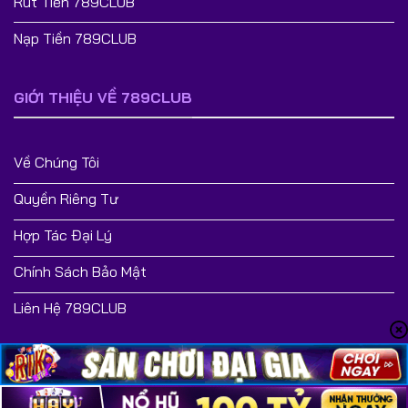
Rút Tiền 789CLUB
Nạp Tiền 789CLUB
GIỚI THIỆU VỀ 789CLUB
Về Chúng Tôi
Quyền Riêng Tư
Hợp Tác Đại Lý
Chính Sách Bảo Mật
Liên Hệ 789CLUB
Copyright 2026 ©
meme