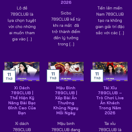
2026
Lô đề
Tiến lên miền
Sicbo
789CLUB là
Nam 789CLUB
789CLUB kể từ
lựa chọn tuyệt
tạo ra không
khi ra mắt đã
vời cho những
gian giải trí đặc
trở thành điểm
ai muốn tham
sắc với các [...]
đến lý tưởng
gia vào [...]
trong [...]
11
11
11
Th3
Th3
Th3
Xì Dách
Mậu Binh
Tài Xỉu
789CLUB |
789CLUB |
789CLUB –
Thể Hiện Kỹ
Xếp Bài Ăn
Trò Chơi Live
Năng Bài Bạc
Thưởng
Ăn Khách
Đỉnh Cao Của
Khủng Ngay
Trong Năm
Bạn
Mỗi Ngày
2026
Xì dách
Mậu binh
Tài xỉu
789CLUB
789CLUB đang
789CLUB là