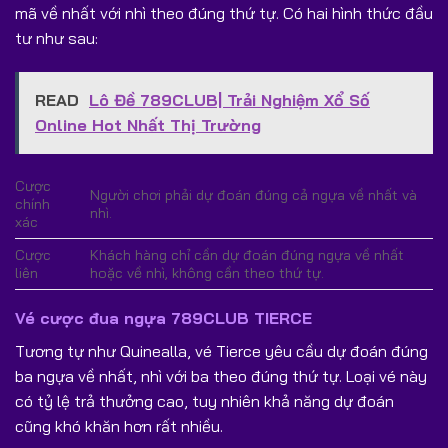
mã về nhất với nhì theo đúng thứ tự. Có hai hình thức đầu
tư như sau:
READ
Lô Đề 789CLUB| Trải Nghiệm Xổ Số
Online Hot Nhất Thị Trường
Cược
Người chơi phải dự đoán đúng cả ngựa về nhất và
chính
nhì.
xác
Cược
Khách hàng chỉ cần dự đoán đúng ngựa về nhất
liên
hoặc về nhì, không cần theo thứ tự.
Vé cược đua ngựa 789CLUB TIERCE
Tương tự như Quinealla, vé Tierce yêu cầu dự đoán đúng
ba ngựa về nhất, nhì với ba theo đúng thứ tự. Loại vé này
có tỷ lệ trả thưởng cao, tuy nhiên khả năng dự đoán
cũng khó khăn hơn rất nhiều.