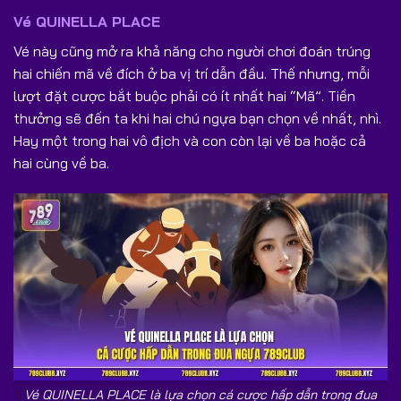
Vé QUINELLA PLACE
Vé này cũng mở ra khả năng cho người chơi đoán trúng
hai chiến mã về đích ở ba vị trí dẫn đầu. Thế nhưng, mỗi
lượt đặt cược bắt buộc phải có ít nhất hai “Mã”. Tiền
thưởng sẽ đến ta khi hai chú ngựa bạn chọn về nhất, nhì.
Hay một trong hai vô địch và con còn lại về ba hoặc cả
hai cùng về ba.
Vé QUINELLA PLACE là lựa chọn cá cược hấp dẫn trong đua