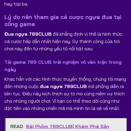
hay top ba.
Lý do nên tham gia cá cược ngựa đua tại
cổng game
Đua ngựa 789CLUB
đã khẳng định vị thế là hình thức
cá cược hấp dẫn nhất hiện nay. Sự thành công của trò
chơi này đến từ những yếu tố nổi bật sau:
Tải game 789 CLUB trải nghiệm vô vàn trận trong
ngày
Khác hẳn với các hình thức truyền thống, chúng tôi mang
đến những cuộc
đua ngựa 789CLUB
mô phỏng diễn ra
liên tục. Điều này kích thích sự tò mò cùng niềm vui thích
cho những người chơi. Vì bạn có thể theo dõi cũng như
đặt tiền vào những chiến mã mà mình tin là sẽ về nhất.
READ
Bài Phỏm 789CLUB| Khám Phá Sản