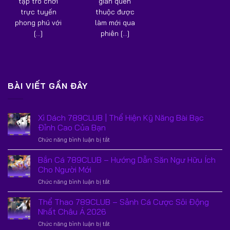
tập trò chơi
gian quen
trực tuyến
thuộc được
phong phú với
làm mới qua
[...]
phiên [...]
BÀI VIẾT GẦN ĐÂY
Xì Dách 789CLUB | Thể Hiện Kỹ Năng Bài Bạc
Đỉnh Cao Của Bạn
Chức năng bình luận bị tắt
ở
Xì
Dách
Bắn Cá 789CLUB – Hướng Dẫn Săn Ngư Hữu Ích
789CLUB
Cho Người Mới
|
Chức năng bình luận bị tắt
ở
Thể
Bắn
Hiện
Cá
Thể Thao 789CLUB – Sảnh Cá Cược Sôi Động
Kỹ
789CLUB
Năng
Nhất Châu Á 2026
–
Bài
Chức năng bình luận bị tắt
ở
Hướng
Bạc