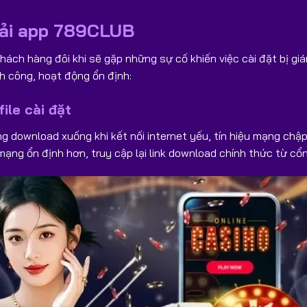
tải app 789CLUB
hách hàng đôi khi sẽ gặp những sự cố khiến việc cài đặt bị gi
h công, hoạt động ổn định:
ile cài đặt
ng download xuống khi kết nối internet yếu, tín hiệu mạng chậ
mạng ổn định hơn, truy cập lại link download chính thức từ c