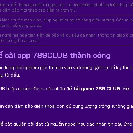
hoại để tham gia giải trí ngay lập tức mà không phải tìm kiếm hay đ
à đảm bảo mọi thao tác diễn ra trơn tru.
i kích thước màn hình, giúp người dùng dễ dàng điều hướng. Các mục
ái khi sử dụng lâu dài.
nghệ mã hóa tiên tiến để bảo vệ dữ liệu cá nhân, thông tin giao dịc
trữ thông tin account.
ể cài app 789CLUB thành công
 dùng trải nghiệm giải trí trọn vẹn và không gặp sự cố kỹ thuậ
y từ đầu:
CLUB hoặc nguồn được xác nhận để
tải game 789 CLUB
. Việc
iên cần đảm bảo điện thoại còn đủ dung lượng trống. Không gian
 để bật quyền cài đặt từ nguồn ngoài hay xác nhận tin cậy ứn