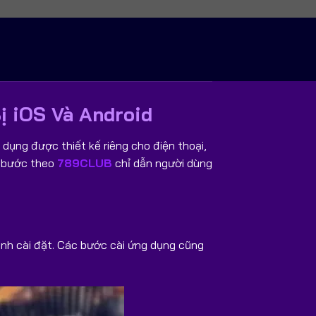
 iOS Và Android
 dụng được thiết kế riêng cho điện thoại,
i bước theo
789CLUB
chỉ dẫn người dùng
rình cài đặt. Các bước cài ứng dụng cũng