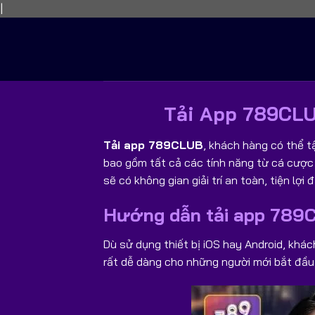
|
Bỏ
qua
nội
dung
Tải App 789CLU
Tải app 789CLUB
, khách hàng có thể tậ
bao gồm tất cả các tính năng từ cá cược 
sẽ có không gian giải trí an toàn, tiện lợi 
Hướng dẫn tải app 789CL
Dù sử dụng thiết bị iOS hay Android, khá
rất dễ dàng cho những người mới bắt đầu