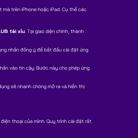
ợt mà trên iPhone hoặc iPad. Cụ thể các
UB tài xỉu
. Tại giao diện chính, thành
ùng nhấn đồng ý để bắt đầu cài đặt ứng
 nhấn vào tin cậy. Bước này cho phép ứng
dụng sẽ nhanh chóng mở ra và hiển thị
iện thoại của mình. Quy trình cài đặt rất