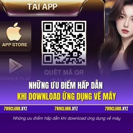
Những ưu điểm hấp dẫn khi download ứng dụng về máy