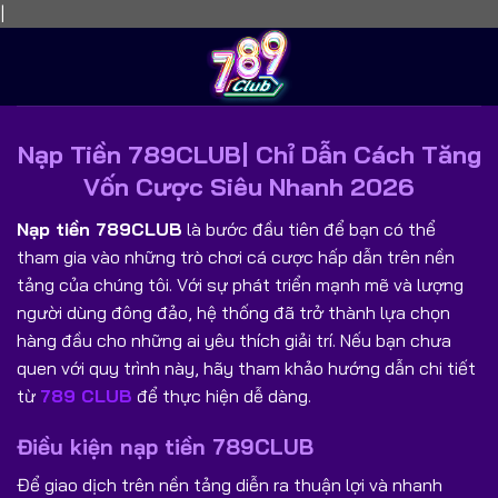
|
Bỏ
qua
nội
dung
Nạp Tiền 789CLUB| Chỉ Dẫn Cách Tăng
Vốn Cược Siêu Nhanh 2026
Nạp tiền 789CLUB
là bước đầu tiên để bạn có thể
tham gia vào những trò chơi cá cược hấp dẫn trên nền
tảng của chúng tôi. Với sự phát triển mạnh mẽ và lượng
người dùng đông đảo, hệ thống đã trở thành lựa chọn
hàng đầu cho những ai yêu thích giải trí. Nếu bạn chưa
quen với quy trình này, hãy tham khảo hướng dẫn chi tiết
từ
789 CLUB
để thực hiện dễ dàng.
Điều kiện nạp tiền 789CLUB
Để giao dịch trên nền tảng diễn ra thuận lợi và nhanh