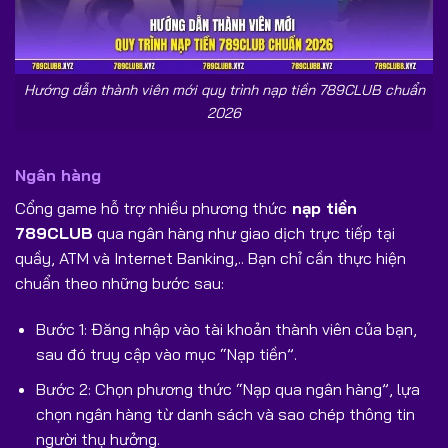
Hướng dẫn thành viên mới quy trình nạp tiền 789CLUB chuẩn
2026
Ngân hàng
Cổng game hỗ trợ nhiều phương thức
nạp tiền
789CLUB
qua ngân hàng như giao dịch trực tiếp tại
quầy, ATM và Internet Banking,.. Bạn chỉ cần thực hiện
chuẩn theo những bước sau:
Bước 1: Đăng nhập vào tài khoản thành viên của bạn,
sau đó truy cập vào mục “Nạp tiền”.
Bước 2: Chọn phương thức “Nạp qua ngân hàng”, lựa
chọn ngân hàng từ danh sách và sao chép thông tin
người thụ hưởng.