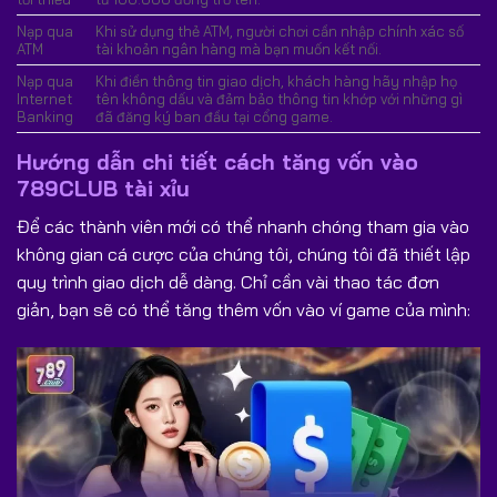
Nạp qua
Khi sử dụng thẻ ATM, người chơi cần nhập chính xác số
ATM
tài khoản ngân hàng mà bạn muốn kết nối.
Nạp qua
Khi điền thông tin giao dịch, khách hàng hãy nhập họ
Internet
tên không dấu và đảm bảo thông tin khớp với những gì
Banking
đã đăng ký ban đầu tại cổng game.
Hướng dẫn chi tiết cách tăng vốn vào
789CLUB tài xỉu
Để các thành viên mới có thể nhanh chóng tham gia vào
không gian cá cược của chúng tôi, chúng tôi đã thiết lập
quy trình giao dịch dễ dàng. Chỉ cần vài thao tác đơn
giản, bạn sẽ có thể tăng thêm vốn vào ví game của mình: