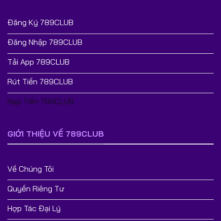
Đăng Ký 789CLUB
Đăng Nhập 789CLUB
Tải App 789CLUB
Rút Tiền 789CLUB
Nạp Tiền 789CLUB
GIỚI THIỆU VỀ 789CLUB
Về Chúng Tôi
Quyền Riêng Tư
Hợp Tác Đại Lý