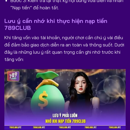
Bước 3: Kiểm tra lại thật kỹ nội dung vừa điền và nhấn
“Nạp tiền” để hoàn tất.
Lưu ý cần nhớ khi thực hiện nạp tiền
789CLUB
Khi tăng vốn vào tài khoản, người chơi cần chú ý vài điều
để đảm bảo giao dịch diễn ra an toàn và thông suốt. Dưới
đây là những lưu ý rất quan trọng cần ghi nhớ trước khi
tăng vốn: